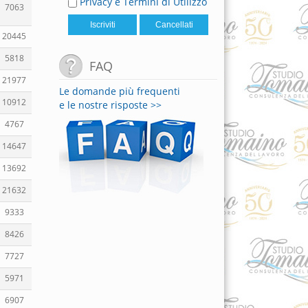
Privacy e Termini di Utilizzo
7063
20445
5818
FAQ
21977
Le domande più frequenti
10912
e le nostre risposte >>
4767
14647
13692
21632
9333
8426
7727
5971
6907