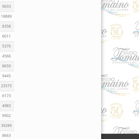
9033
18889
8358
6011
5370
4566
8659
9445
23575
6173
4983
9902
39289
8663