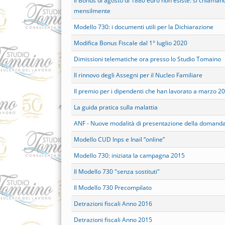
Il Bonus di agosto di 1880 euro non esiste: si chiaman
mensilmente
Modello 730: i documenti utili per la Dichiarazione
Modifica Bonus Fiscale dal 1° luglio 2020
Dimissioni telematiche ora presso lo Studio Tomaino
Il rinnovo degli Assegni per il Nucleo Familiare
Il premio per i dipendenti che han lavorato a marzo 2
La guida pratica sulla malattia
ANF - Nuove modalità di presentazione della domand
Modello CUD Inps e Inail “online”
Modello 730: iniziata la campagna 2015
Il Modello 730 "senza sostituti"
Il Modello 730 Precompilato
Detrazioni fiscali Anno 2016
Detrazioni fiscali Anno 2015