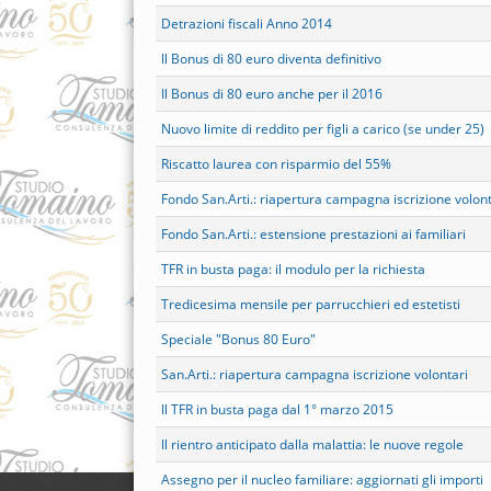
Detrazioni fiscali Anno 2014
Il Bonus di 80 euro diventa definitivo
Il Bonus di 80 euro anche per il 2016
Nuovo limite di reddito per figli a carico (se under 25)
Riscatto laurea con risparmio del 55%
Fondo San.Arti.: riapertura campagna iscrizione volon
Fondo San.Arti.: estensione prestazioni ai familiari
TFR in busta paga: il modulo per la richiesta
Tredicesima mensile per parrucchieri ed estetisti
Speciale "Bonus 80 Euro"
San.Arti.: riapertura campagna iscrizione volontari
Il TFR in busta paga dal 1° marzo 2015
Il rientro anticipato dalla malattia: le nuove regole
Assegno per il nucleo familiare: aggiornati gli importi