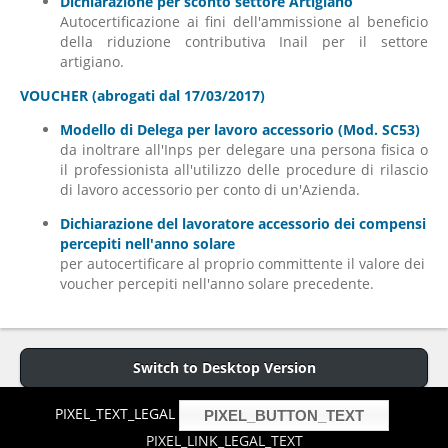
Dichiarazione per sconto settore Artigiano
Autocertificazione ai fini dell'ammissione al beneficio
della riduzione contributiva Inail per il settore
artigiano.
VOUCHER (abrogati dal 17/03/2017)
Modello di Delega per lavoro accessorio (Mod. SC53)
da inoltrare all'Inps per delegare una persona fisica o
il professionista all'utilizzo delle procedure di rilascio
di lavoro accessorio per conto di un'Azienda.
Dichiarazione del lavoratore accessorio dei compensi
percepiti nell'anno solare
per autocertificare al proprio committente il valore dei
voucher percepiti nell'anno solare precedente.
Switch to Desktop Version
PIXEL_TEXT_LEGAL
PIXEL_BUTTON_TEXT
Copyright © 2013 P.iva 01255740019 -
Cookies Policy
- Hosted and
design by
aries.it
PIXEL_LINK_LEGAL_TEXT