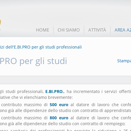
HOME
CHI SIAMO
ATTIVITÀ
AREA A
zi dell'E.BI.PRO per gli studi professionali
.PRO per gli studi
Stamp
gli studi professionali,
E.BI.PRO.
, ha incrementato i servizi offert
ziative che vi elenchiamo brevemente:
n contributo massimo di
500 euro
al datore di lavoro che conf
sono già alle dipendenze dello studio con contratto di apprendistat
n contributo massimo di
800 euro
al datore di lavoro che conf
sono già alle dipendenze dello studio con contratto di reimpiego;
tenza sanitaria dei professionisti ha previsto la riduzione a 25 