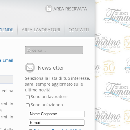
AREA RISERVATA
ZIENDE
AREA LAVORATORI
CONTATTI
a
Email
Newsletter
Seleziona la lista di tuo interesse,
sarai sempre aggiornato sulle
ultime novità!
i ed ha
Sono un lavoratore
ermi in
Sono un'azienda
o;
ermi in
€ della