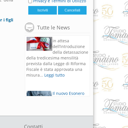
Privacy e Termini di Utilizzo
 i figli
Il Bonus Natale
Tutte le News
in attesa
dell’introduzione
della detassazione
della tredicesima mensilità
prevista dalla Legge di Riforma
Fiscale è stata approvata una
misura...
Leggi tutto
Il nuovo Esonero
contributivo per
lavoratrici madri e
Fringe benefit
dipendenti
Di seguito si riportano le
principali novità in materia di
lavoro previste dalla Legge di
Contatti