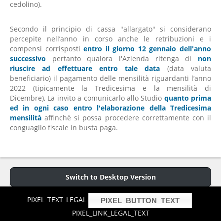
cedolino).
Secondo il principio di cassa "allargato" si considerano
percepite nell’anno in corso anche le retribuzioni e i
compensi corrisposti
entro il giorno 12 gennaio dell'anno
successivo
pertanto qualora l'Azienda ritenga di
non
riuscire ad effettuare entro tale data
(data valuta
beneficiario) il pagamento delle mensilità riguardanti l’anno
2022 (tipicamente la Tredicesima e la mensilità di
Dicembre), La invito a comunicarlo allo Studio
quanto prima
ed in ogni caso entro l'elaborazione della Tredicesima
mensilità
affinchè si possa procedere correttamente con il
conguaglio fiscale in busta paga.
Switch to Desktop Version
PIXEL_TEXT_LEGAL
PIXEL_BUTTON_TEXT
Copyright © 2013 P.iva 01255740019 -
Cookies Policy
- Hosted and
design by
aries.it
PIXEL_LINK_LEGAL_TEXT