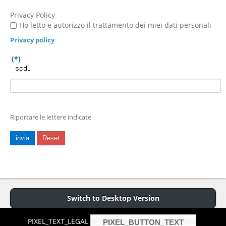
Privacy Policy
Ho letto e autorizzo il trattamento dei miei dati personali
Privacy policy
(*)
Riportare le lettere indicate
invia
Reset
Switch to Desktop Version
PIXEL_TEXT_LEGAL
PIXEL_BUTTON_TEXT
Copyright © 2013 P.iva 01255740019 -
Cookies Policy
- Hosted and